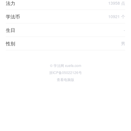
法力
13958 点
学法币
10921 个
生日
-
性别
男
© 学法网 xuefa.com
浙ICP备05022126号
查看电脑版