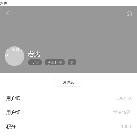
题库
点击重新加
老沈
载
Lv.12
学法12级
男
发消息
用户ID
306178
用户组
学法12级
积分
1308