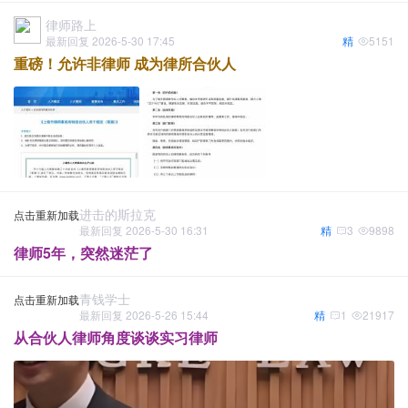
律师路上
最新回复 2026-5-30 17:45
精
5151
重磅！允许非律师 成为律所合伙人
进击的斯拉克
点击重新加载
最新回复 2026-5-30 16:31
精
3
9898
律师5年，突然迷茫了
青钱学士
点击重新加载
最新回复 2026-5-26 15:44
精
1
21917
从合伙人律师角度谈谈实习律师