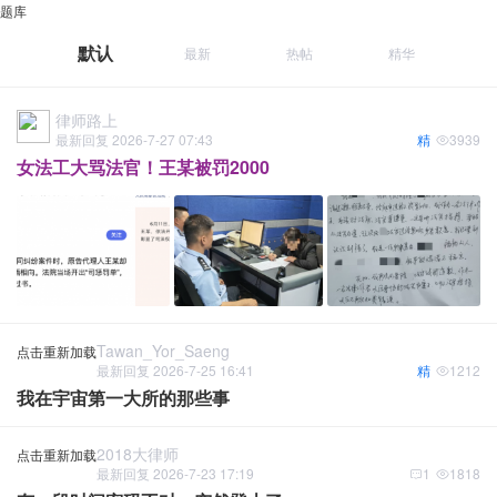
题库
默认
最新
热帖
精华
律师路上
最新回复 2026-7-27 07:43
精
3939
女法工大骂法官！王某被罚2000
Tawan_Yor_Saeng
点击重新加载
最新回复 2026-7-25 16:41
精
1212
我在宇宙第一大所的那些事
2018大律师
点击重新加载
最新回复 2026-7-23 17:19
1
1818