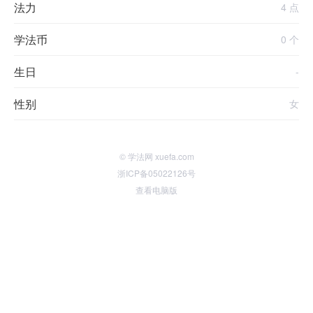
法力
4 点
学法币
0 个
生日
-
性别
女
© 学法网 xuefa.com
浙ICP备05022126号
查看电脑版