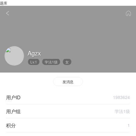
题库
Agzx
Lv.1
学法1级
女
发消息
用户ID
1983624
用户组
学法1级
积分
1