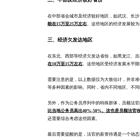
在中部省会城市及经济较好地区，如武汉、长沙
能在15万至25万左右
。这些地区的经济发展较为
三、经济欠发达地区
在东北、西部等经济欠发达省份，如黑龙江、吉
在10万至15万左右
。这些地区受经济发展水平限
需要注意的是，以上数据仅为大致估计，并非准
等多种因素的影响。同时，省内不同地区、不同
另外，作为公务员序列中的特殊群体，员额法官
比当地公务员高出40%-50%。这也是员额法
还需要综合考虑这些因素。
最后需要提醒的是，法官的薪资待遇是一个动态