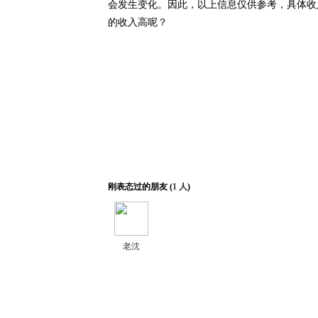
会发生变化。因此，以上信息仅供参考，具体收
的收入高呢？
刚表态过的朋友 (
1 人
)
老沈