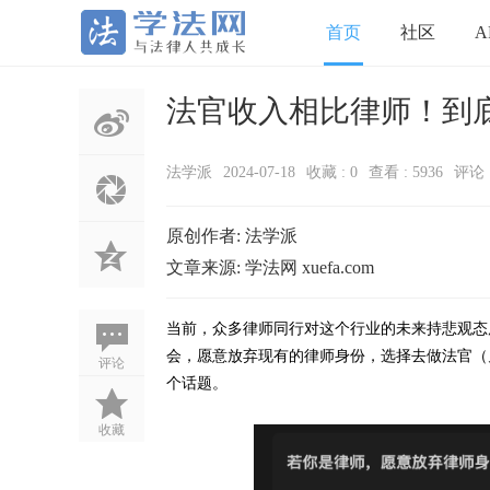
首页
社区
A
法官收入相比律师！到
法学派
2024-07-18
收藏 : 0
查看 :
5936
评论 
原创作者: 法学派
文章来源: 学法网 xuefa.com
当前，众多律师同行对这个行业的未来持悲观态
会，愿意放弃现有的律师身份，选择去做法官（
评论
个话题。
收藏