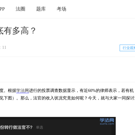
PP
法圈
题库
考场
底有多高？
:
11
行业观
度。根据
学法网
进行的投票调查数据显示，有近60%的律师表示，若有机
见下图）。那么，法官的收入状况究竟如何呢？今天，就与大家一同探讨