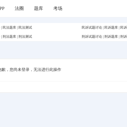
PP
法圈
题库
考场
论
|
民法题库
|
民法测试
民诉试题讨论
|
民诉题库
|
民诉
论
|
刑法题库
|
刑法测试
刑诉试题讨论
|
刑诉题库
|
刑诉
抱歉，您尚未登录，无法进行此操作