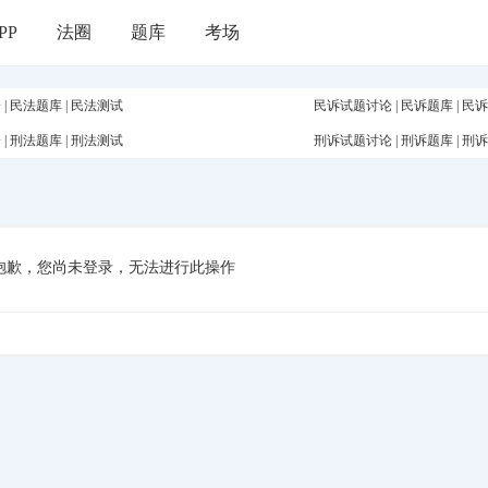
PP
法圈
题库
考场
论
|
民法题库
|
民法测试
民诉试题讨论
|
民诉题库
|
民诉
论
|
刑法题库
|
刑法测试
刑诉试题讨论
|
刑诉题库
|
刑诉
抱歉，您尚未登录，无法进行此操作