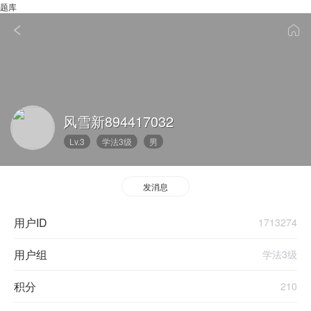
题库
风雪新894417032
Lv.3
学法3级
男
发消息
用户ID
1713274
用户组
学法3级
积分
210