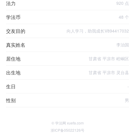
法力
920 点
学法币
48 个
交友目的
向人学习，助我成长V894417032
真实姓名
李治国
居住地
甘肃省 平凉市 崆峒区
出生地
甘肃省 平凉市 灵台县
生日
-
性别
男
© 学法网 xuefa.com
浙ICP备05022126号