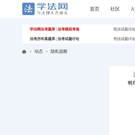
首页
社区
A
学法网法考题库
|
法考模拟考场
民法试题讨
法考历年真题库
|
法考试题讨论
刑法试题讨
›
动态
›
隐私提醒
学
明
法