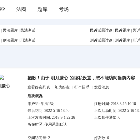
PP
法圈
题库
考场
论
|
民法题库
|
民法测试
民诉试题讨论
|
民诉题库
|
民诉
论
|
刑法题库
|
刑法测试
刑诉试题讨论
|
刑诉题库
|
刑诉
抱歉！由于 明月朦心 的隐私设置，您不能访问当前内容
月朦心
查看好友列表
|
加为好友
|
打个招呼
|
发送消息
活跃概况
用户组:
学法1级
注册时间: 2018-3-15 10:10
最后访问: 2022-5-16 13:40
上次活动时间: 2022-5-16 13:
上次发表时间: 2018-9-1 22:26
上次邮件通知: 0
所在时区: 使用系统默认
空间访问量: 2
好友数: 0