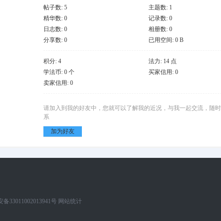
帖子数: 5
主题数: 1
精华数: 0
记录数: 0
日志数: 0
相册数: 0
分享数: 0
已用空间: 0 B
积分: 4
法力: 14 点
学法币: 0 个
买家信用: 0
卖家信用: 0
请加入到我的好友中，您就可以了解我的近况，与我一起交流，随时
系
加为好友
33011002013941号
网站统计