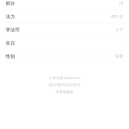
积分
16
法力
855 点
学法币
0 个
生日
-
性别
保密
© 学法网 xuefa.com
浙ICP备05022126号
查看电脑版