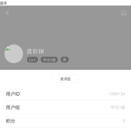
题库
龚前钢
Lv.1
学法1级
男
发消息
用户ID
1988154
用户组
学法1级
积分
3