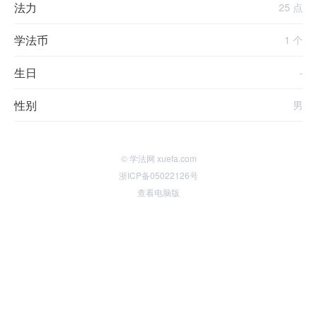
法力
25 点
学法币
1 个
生日
-
性别
男
© 学法网 xuefa.com
浙ICP备05022126号
查看电脑版