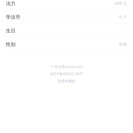
法力
208 点
学法币
0 个
生日
-
性别
保密
© 学法网 xuefa.com
浙ICP备05022126号
查看电脑版