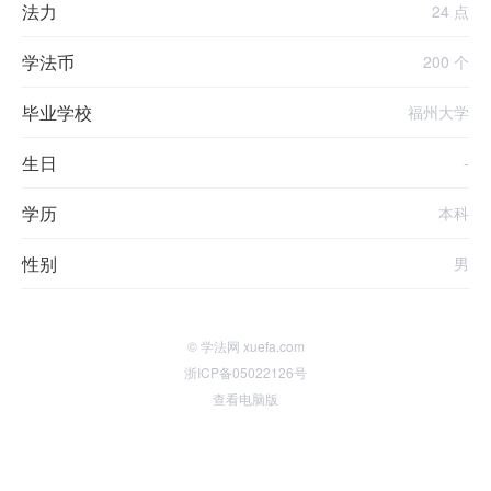
法力
24 点
学法币
200 个
毕业学校
福州大学
生日
-
学历
本科
性别
男
© 学法网 xuefa.com
浙ICP备05022126号
查看电脑版