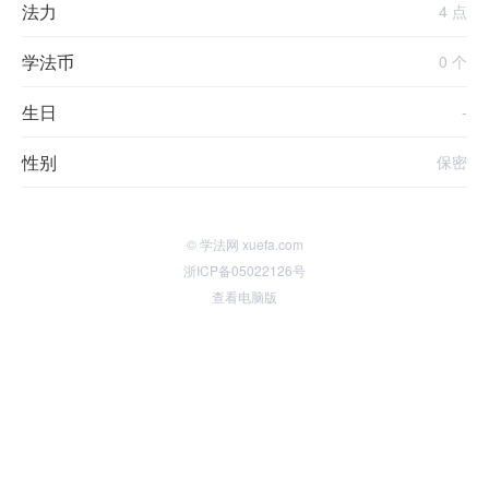
法力
4 点
学法币
0 个
生日
-
性别
保密
© 学法网 xuefa.com
浙ICP备05022126号
查看电脑版