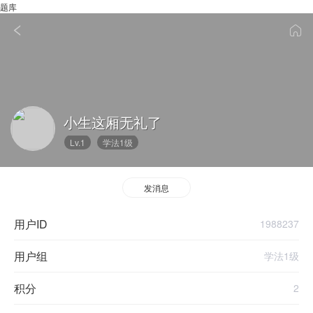
题库
小生这厢无礼了
Lv.1
学法1级
发消息
用户ID
1988237
用户组
学法1级
积分
2