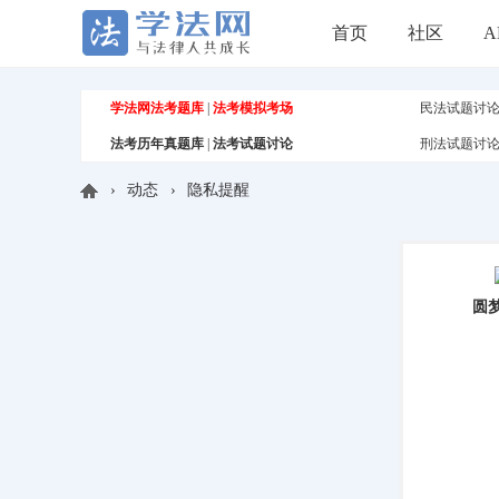
首页
社区
A
学法网法考题库
|
法考模拟考场
民法试题讨
法考历年真题库
|
法考试题讨论
刑法试题讨
›
动态
›
隐私提醒
学
圆
法