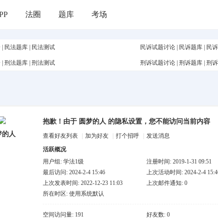
PP
法圈
题库
考场
论
|
民法题库
|
民法测试
民诉试题讨论
|
民诉题库
|
民诉
论
|
刑法题库
|
刑法测试
刑诉试题讨论
|
刑诉题库
|
刑诉
抱歉！由于 圆梦的人 的隐私设置，您不能访问当前内容
梦的人
查看好友列表
|
加为好友
|
打个招呼
|
发送消息
活跃概况
用户组:
学法1级
注册时间: 2019-1-31 09:51
最后访问: 2024-2-4 15:46
上次活动时间: 2024-2-4 15:4
上次发表时间: 2022-12-23 11:03
上次邮件通知: 0
所在时区: 使用系统默认
空间访问量: 191
好友数: 0