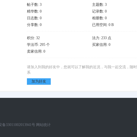
帖子数: 3
主题数: 3
精华数: 0
记录数: 0
日志数: 0
相册数: 0
分享数: 0
已用空间: 0 B
积分: 32
法力: 233 点
学法币: 295 个
买家信用: 0
卖家信用: 0
请加入到我的好友中，您就可以了解我的近况，与我一起交流，随时
系
加为好友
33011002013941号
网站统计