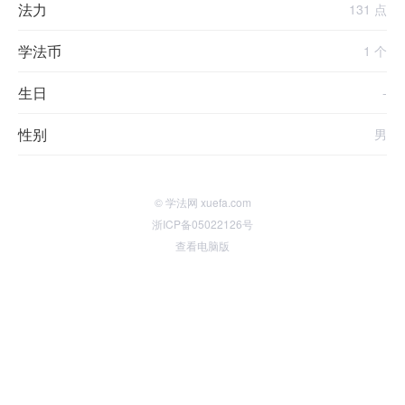
法力
131 点
学法币
1 个
生日
-
性别
男
© 学法网 xuefa.com
浙ICP备05022126号
查看电脑版