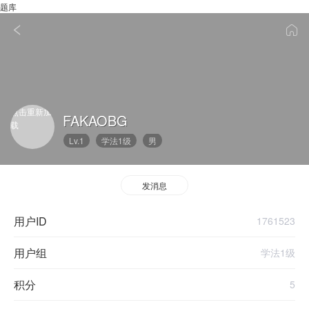
题库
点击重新加
FAKAOBG
载
Lv.1
学法1级
男
发消息
用户ID
1761523
用户组
学法1级
积分
5