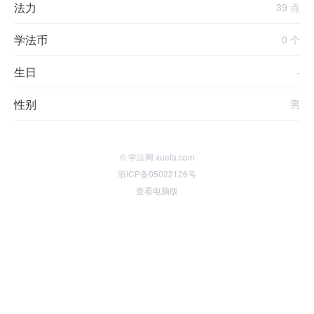
法力
39 点
学法币
0 个
生日
-
性别
男
© 学法网 xuefa.com
浙ICP备05022126号
查看电脑版