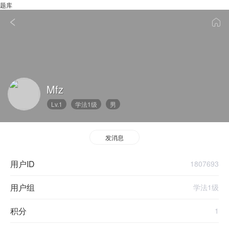
题库
Mfz
Lv.1
学法1级
男
发消息
用户ID
1807693
用户组
学法1级
积分
1