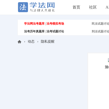
首页
社区
A
学法网法考题库
|
法考模拟考场
民法试题讨
法考历年真题库
|
法考试题讨论
刑法试题讨
›
动态
›
隐私提醒
学
法
法