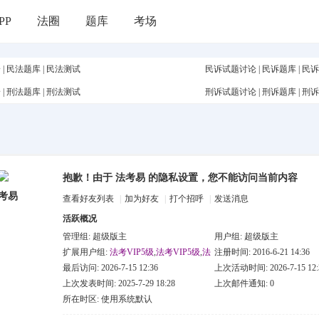
PP
法圈
题库
考场
论
|
民法题库
|
民法测试
民诉试题讨论
|
民诉题库
|
民诉
论
|
刑法题库
|
刑法测试
刑诉试题讨论
|
刑诉题库
|
刑诉
抱歉！由于 法考易 的隐私设置，您不能访问当前内容
考易
查看好友列表
|
加为好友
|
打个招呼
|
发送消息
活跃概况
管理组:
超级版主
用户组:
超级版主
扩展用户组:
法考VIP5级
,
法考VIP5级
,
法
注册时间: 2016-6-21 14:36
考VIP3级
最后访问: 2026-7-15 12:36
上次活动时间: 2026-7-15 12:
上次发表时间: 2025-7-29 18:28
上次邮件通知: 0
所在时区: 使用系统默认