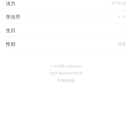
法力
2718 点
学法币
1 个
生日
-
性别
保密
© 学法网 xuefa.com
浙ICP备05022126号
查看电脑版