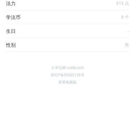
法力
213 点
学法币
0 个
生日
-
性别
男
© 学法网 xuefa.com
浙ICP备05022126号
查看电脑版