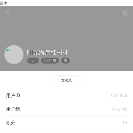
题库
阳光海岸红树林
Lv.1
学法1级
男
发消息
用户ID
1794908
用户组
学法1级
积分
10