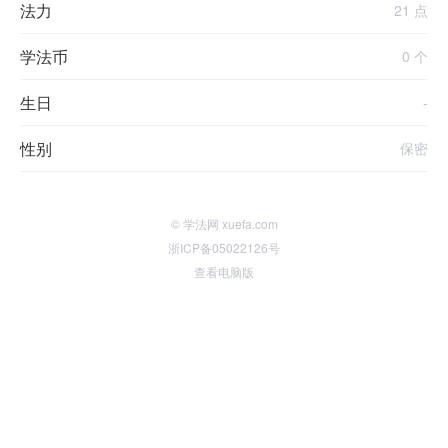
法力
21 点
学法币
0 个
生日
-
性别
保密
© 学法网 xuefa.com
浙ICP备05022126号
查看电脑版