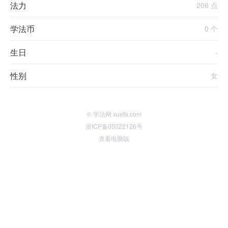
法力
206 点
学法币
0 个
生日
-
性别
女
© 学法网 xuefa.com
浙ICP备05022126号
查看电脑版