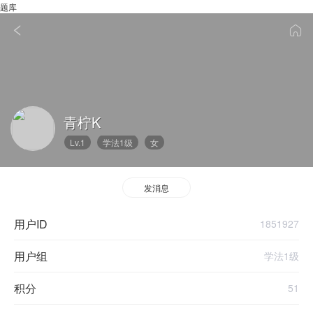
题库
青柠k
Lv.1
学法1级
女
发消息
用户ID
1851927
用户组
学法1级
积分
51