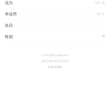
法力
161 点
学法币
24 个
生日
-
性别
男
© 学法网 xuefa.com
浙ICP备05022126号
查看电脑版