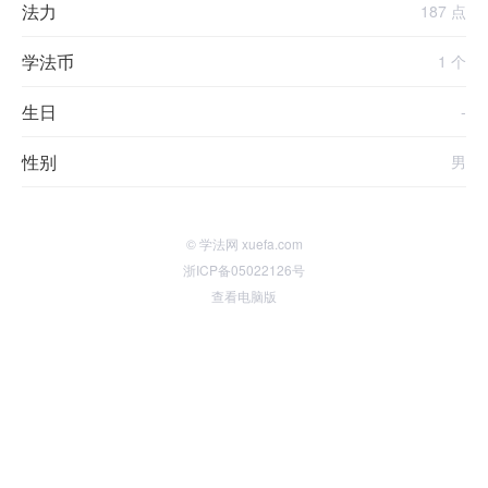
法力
187 点
学法币
1 个
生日
-
性别
男
© 学法网 xuefa.com
浙ICP备05022126号
查看电脑版