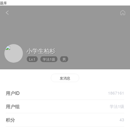
题库
小学生柏杉
Lv.1
学法1级
男
发消息
用户ID
1867161
用户组
学法1级
积分
43