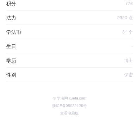
积分
778
法力
2320 点
学法币
31 个
生日
-
学历
博士
性别
保密
© 学法网 xuefa.com
浙ICP备05022126号
查看电脑版