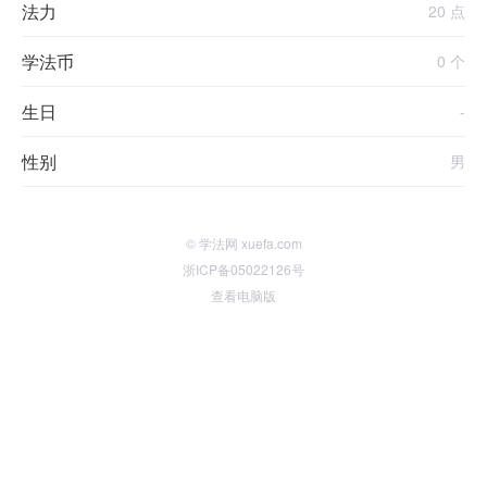
法力
20 点
学法币
0 个
生日
-
性别
男
© 学法网 xuefa.com
浙ICP备05022126号
查看电脑版