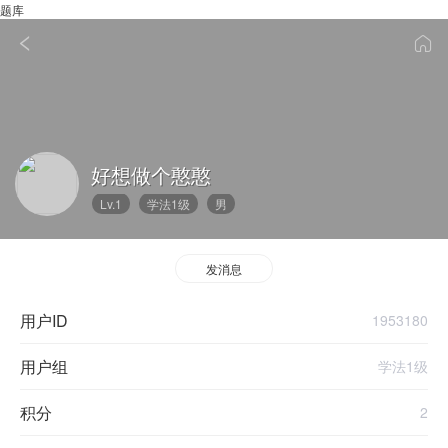
题库
好想做个憨憨
Lv.1
学法1级
男
发消息
用户ID
1953180
用户组
学法1级
积分
2