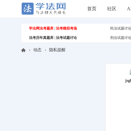
首页
社区
A
学法网法考题库
|
法考模拟考场
民法试题讨
法考历年真题库
|
法考试题讨论
刑法试题讨
›
动态
›
隐私提醒
学
jsg
法