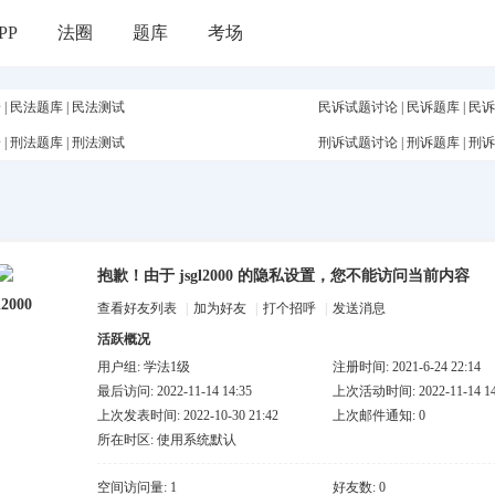
PP
法圈
题库
考场
论
|
民法题库
|
民法测试
民诉试题讨论
|
民诉题库
|
民诉
论
|
刑法题库
|
刑法测试
刑诉试题讨论
|
刑诉题库
|
刑诉
抱歉！由于 jsgl2000 的隐私设置，您不能访问当前内容
l2000
查看好友列表
|
加为好友
|
打个招呼
|
发送消息
活跃概况
用户组:
学法1级
注册时间: 2021-6-24 22:14
最后访问: 2022-11-14 14:35
上次活动时间: 2022-11-14 14
上次发表时间: 2022-10-30 21:42
上次邮件通知: 0
所在时区: 使用系统默认
空间访问量: 1
好友数: 0