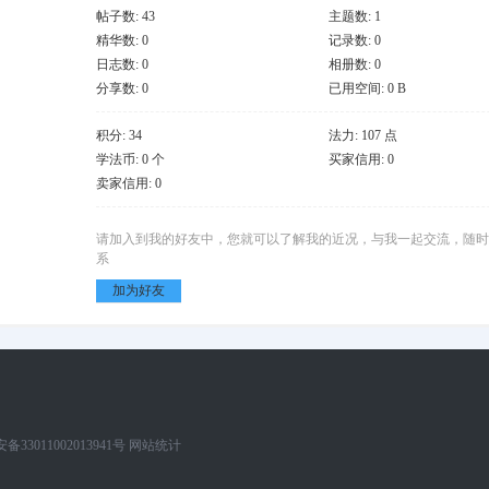
帖子数: 43
主题数: 1
精华数: 0
记录数: 0
日志数: 0
相册数: 0
分享数: 0
已用空间: 0 B
积分: 34
法力: 107 点
学法币: 0 个
买家信用: 0
卖家信用: 0
请加入到我的好友中，您就可以了解我的近况，与我一起交流，随时
系
加为好友
33011002013941号
网站统计