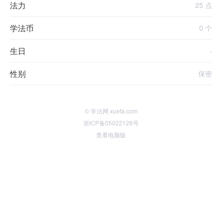
法力
25 点
学法币
0 个
生日
-
性别
保密
© 学法网 xuefa.com
浙ICP备05022126号
查看电脑版