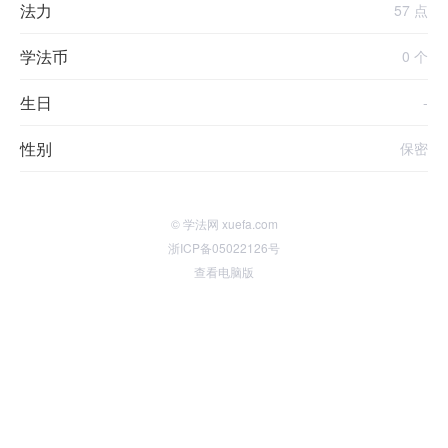
法力
57 点
学法币
0 个
生日
-
性别
保密
© 学法网 xuefa.com
浙ICP备05022126号
查看电脑版