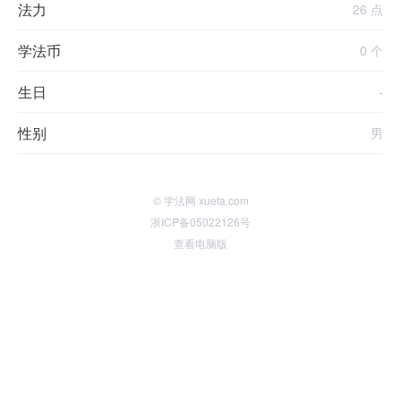
法力
26 点
学法币
0 个
生日
-
性别
男
© 学法网 xuefa.com
浙ICP备05022126号
查看电脑版