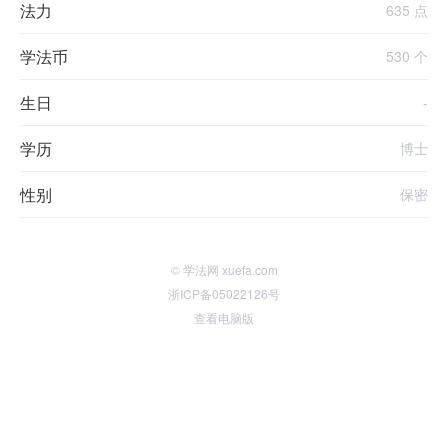
法力
635 点
学法币
530 个
生日
-
学历
博士
性别
保密
© 学法网 xuefa.com
浙ICP备05022126号
查看电脑版