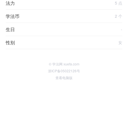
法力
5 点
学法币
2 个
生日
-
性别
女
© 学法网 xuefa.com
浙ICP备05022126号
查看电脑版