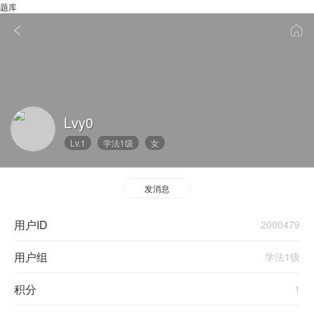
题库
Lvy0
Lv.1
学法1级
女
发消息
用户ID
2000479
用户组
学法1级
积分
1