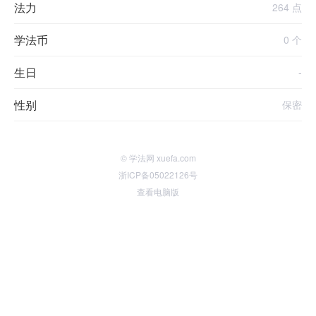
法力
264 点
学法币
0 个
生日
-
性别
保密
© 学法网 xuefa.com
浙ICP备05022126号
查看电脑版