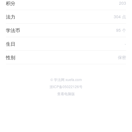
积分
203
法力
304 点
学法币
95 个
生日
-
性别
保密
© 学法网 xuefa.com
浙ICP备05022126号
查看电脑版