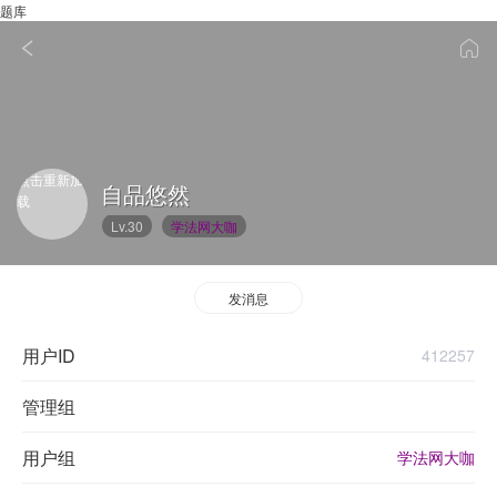
题库
点击重新加
自品悠然
载
Lv.30
学法网大咖
发消息
用户ID
412257
管理组
用户组
学法网大咖