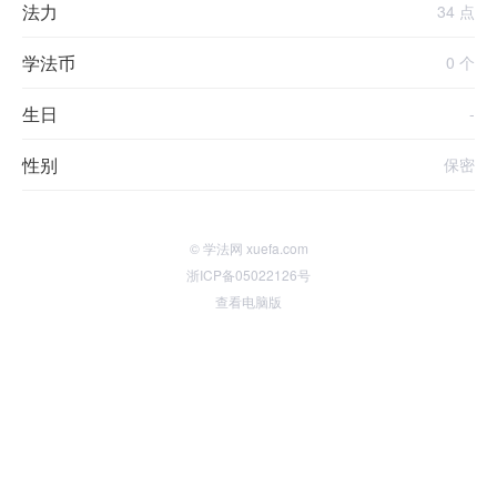
法力
34 点
学法币
0 个
生日
-
性别
保密
© 学法网 xuefa.com
浙ICP备05022126号
查看电脑版