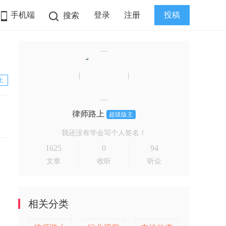
手机端
登录
注册
投稿
搜索
上
律师路上
超级版主
我还没有学会写个人签名！
1625
0
94
文章
收听
听众
相关分类