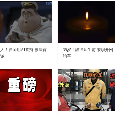
人！律师用AI答辩 被法官
39岁！段律师生前 兼职开网
训诫
约车